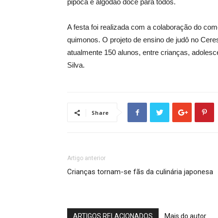
pipoca e algodão doce para todos.
A festa foi realizada com a colaboração do comé
quimonos. O projeto de ensino de judô no Ceres
atualmente 150 alunos, entre crianças, adolesce
Silva.
Share
Artigo anterior
Crianças tornam-se fãs da culinária japonesa
ARTIGOS RELACIONADOS
Mais do autor