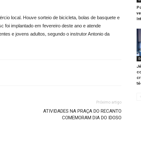
Po
ve
rcio local. Houve sorteio de bicicleta, bolas de basquete e
In
c foi implantado em fevereiro deste ano e atende
ntes e jovens adultos, segundo o instrutor Antonio da
E
Jé
co
cr
té
Próximo artigo
ATIVIDADES NA PRAÇA DO RECANTO
COMEMORAM DIA DO IDOSO