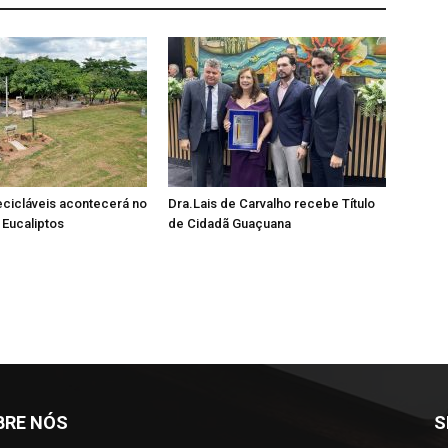
ecicláveis acontecerá no
Dra.Lais de Carvalho recebe Título
Eucaliptos
de Cidadã Guaçuana
BRE NÓS
S