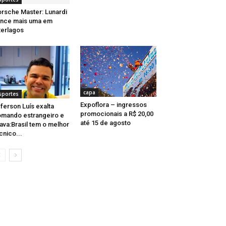
rsche Master: Lunardi
nce mais uma em
terlagos
capa
sportes
Expoflora – ingressos
ferson Luís exalta
promocionais a R$ 20,00
mando estrangeiro e
até 15 de agosto
ava:Brasil tem o melhor
cnico...