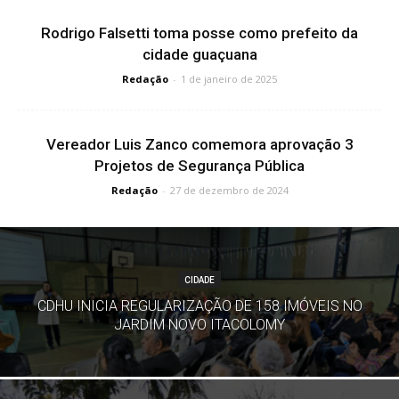
Rodrigo Falsetti toma posse como prefeito da
cidade guaçuana
Redação
-
1 de janeiro de 2025
Vereador Luis Zanco comemora aprovação 3
Projetos de Segurança Pública
Redação
-
27 de dezembro de 2024
CIDADE
CDHU INICIA REGULARIZAÇÃO DE 158 IMÓVEIS NO
JARDIM NOVO ITACOLOMY