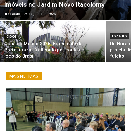
imóveis no Jardim Novo Itacolomy
Redação
-
28 de junho de 2026
ESPORTES
CIDADE
Copa do Mundo 2026: Expediente da
Dr. Nora 
Prefeitura será alterado por conta do
projeta d
jogo do Brasil
futebol
MAIS NOTÍCIAS