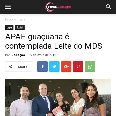
Início
capa
capa
Social
APAE guaçuana é
contemplada Leite do MDS
Por
Redação
-
19 de maio de 2018
Share