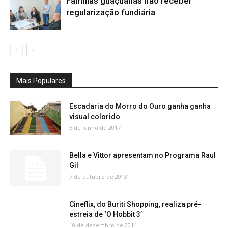
Famílias guaçuanas irão receber
regularização fundiária
Mais Populares
Escadaria do Morro do Ouro ganha ganha
visual colorido
5 de junho de 2017
Bella e Vittor apresentam no Programa Raul
Gil
7 de outubro de 2013
Cineflix, do Buriti Shopping, realiza pré-
estreia de ‘O Hobbit 3’
10 de dezembro de 2014