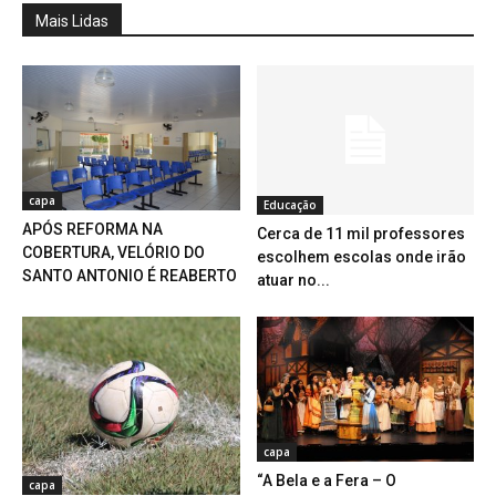
Mais Lidas
capa
Educação
APÓS REFORMA NA
Cerca de 11 mil professores
COBERTURA, VELÓRIO DO
escolhem escolas onde irão
SANTO ANTONIO É REABERTO
atuar no...
capa
“A Bela e a Fera – O
capa