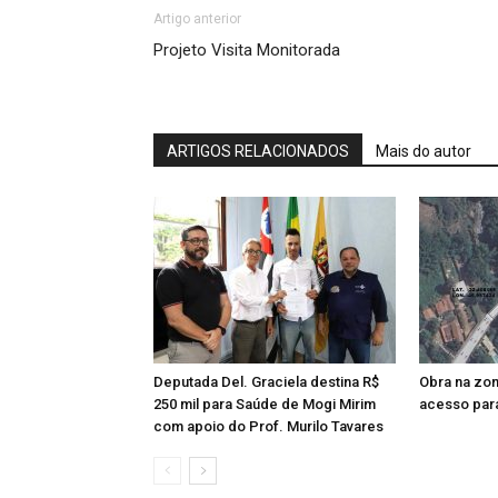
Artigo anterior
Projeto Visita Monitorada
ARTIGOS RELACIONADOS
Mais do autor
Deputada Del. Graciela destina R$
Obra na zon
250 mil para Saúde de Mogi Mirim
acesso par
com apoio do Prof. Murilo Tavares