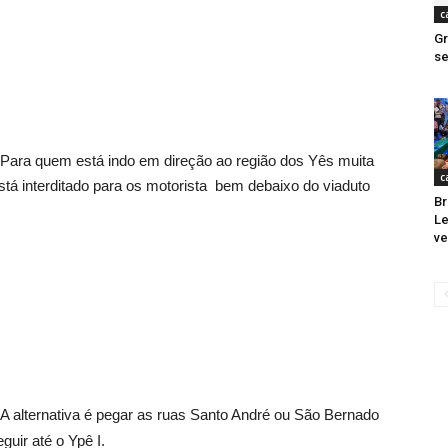
c
Gr
se
Para quem está indo em direção ao região dos Yês muita
c
está interditado para os motorista bem debaixo do viaduto
Br
Le
ve
A alternativa é pegar as ruas Santo André ou São Bernado
uir até o Ypê I.