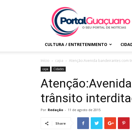
Portal
Guaçuano
CULTURA / ENTRETENIMENTO
CIDA
Início
capa
Atenção:Avenida bandeirantes com tr
capa
Cidades
Atenção:Avenida
trânsito interdit
Por
Redação
-
11 de agosto de 2015
Share