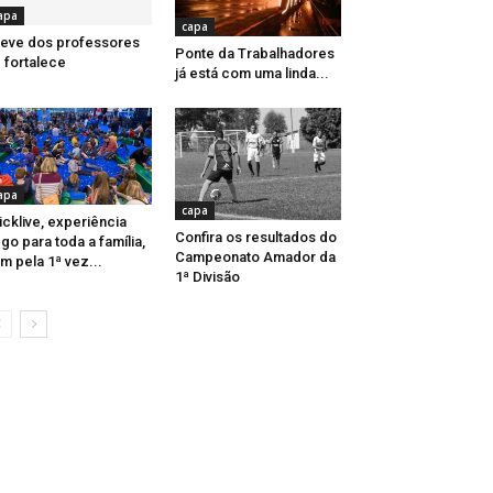
apa
capa
eve dos professores
Ponte da Trabalhadores
 fortalece
já está com uma linda...
apa
capa
icklive, experiência
Confira os resultados do
go para toda a família,
Campeonato Amador da
m pela 1ª vez...
1ª Divisão