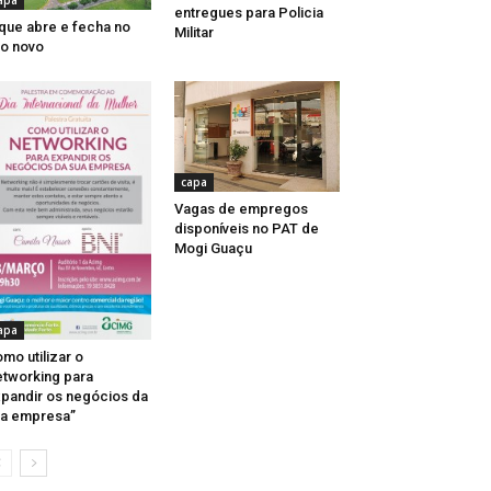
apa
entregues para Policia
que abre e fecha no
Militar
o novo
capa
Vagas de empregos
disponíveis no PAT de
Mogi Guaçu
apa
mo utilizar o
tworking para
pandir os negócios da
a empresa”