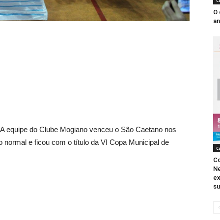
c
O 
an
A equipe do Clube Mogiano venceu o São Caetano nos
o normal e ficou com o título da VI Copa Municipal de
c
Co
Ne
ex
su