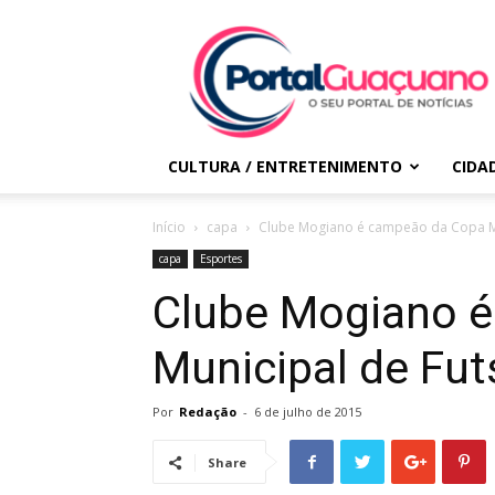
Portal
Guaçuano
CULTURA / ENTRETENIMENTO
CIDA
Início
capa
Clube Mogiano é campeão da Copa Mu
capa
Esportes
Clube Mogiano 
Municipal de Fut
Por
Redação
-
6 de julho de 2015
Share