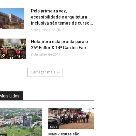
Pela primeira vez,
acessibilidade e arquitetura
inclusiva são temas de curso...
8 de janeiro de 2017
Holambra está pronta para o
26º Enflor & 14ª Garden Fair
8 de julho de 2017
Carregar mais
Mais Lidas
capa
Mais viaturas são