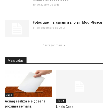
30 de agosto de 2013
Fotos que marcaram a ano em Mogi-Guaçu
31 de dezembro de 2013
Carregar mais
Mais Lidas
capa
Social
Acimg realiza eleiçõesna
próxima semana
Lindo Casal