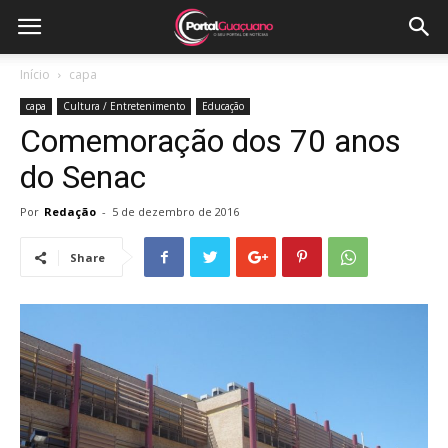
Início
capa
capa
Cultura / Entretenimento
Educação
Comemoração dos 70 anos
do Senac
Por
Redação
-
5 de dezembro de 2016
Share