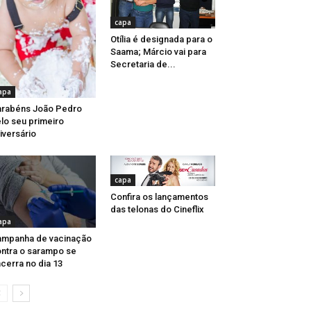
capa
Otília é designada para o
Saama; Márcio vai para
Secretaria de...
apa
rabéns João Pedro
lo seu primeiro
iversário
capa
Confira os lançamentos
das telonas do Cineflix
apa
mpanha de vacinação
ntra o sarampo se
cerra no dia 13