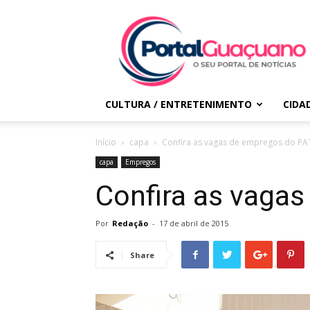
Portal
Guaçuano
CULTURA / ENTRETENIMENTO
CIDA
Início
capa
Confira as vagas de empregos do PA
capa
Empregos
Confira as vaga
Por
Redação
-
17 de abril de 2015
Share