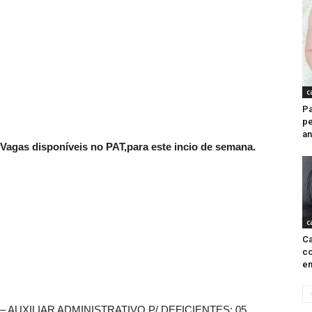
c
Pa
pe
an
Vagas disponíveis no PAT,para este incio de semana.
c
Ca
co
en
– AUXILIAR ADMINISTRATIVO P/ DEFICIENTES: 05