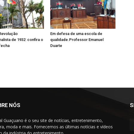
 Revolução
Em defesa de uma escola de
alista de 1932: confira o
qualidade.Professor Emanuel
fecha
Duarte
BRE NÓS
S
al Guaçuano é o seu site de notícias, entretenimento,
ura, moda e mais. Fornecemos as últimas notícias e vídeos
to da indústria do entretenimento.