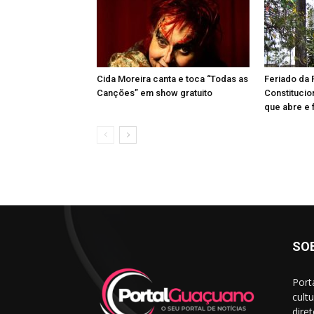
Cida Moreira canta e toca “Todas as
Feriado da
Canções” em show gratuito
Constitucion
que abre e 
SO
Port
cult
dire