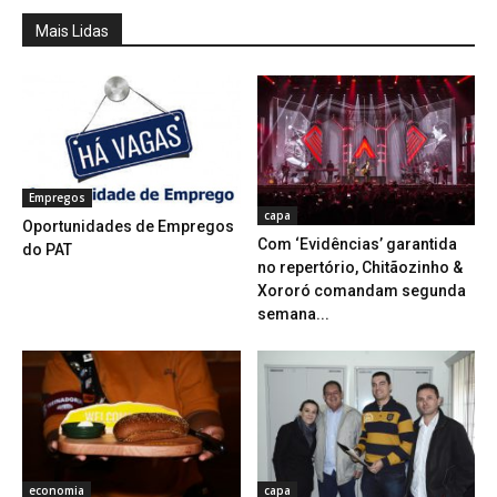
Mais Lidas
Empregos
capa
Oportunidades de Empregos
Com ‘Evidências’ garantida
do PAT
no repertório, Chitãozinho &
Xororó comandam segunda
semana...
economia
capa