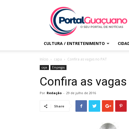
Portal
Guaçuano
CULTURA / ENTRETENIMENTO
CIDA
Início
capa
Confira as vagas no PAT
capa
Empregos
Confira as vagas
Por
Redação
-
29 de julho de 2016
Share