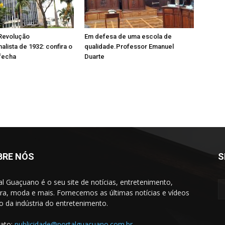
 Revolução
Em defesa de uma escola de
alista de 1932: confira o
qualidade.Professor Emanuel
fecha
Duarte
BRE NÓS
S
al Guaçuano é o seu site de notícias, entretenimento,
ura, moda e mais. Fornecemos as últimas notícias e vídeos
to da indústria do entretenimento.
ato:
publicidade@portalguacuano.com.br