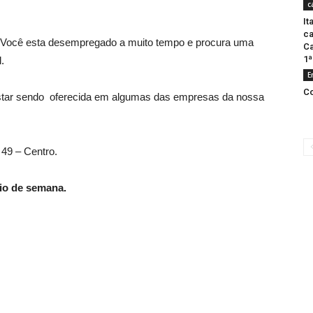
c
It
c
Você esta desempregado a muito tempo e procura uma
C
1ª
.
E
Co
star sendo oferecida em algumas das empresas da nossa
49 – Centro.
cio de semana.