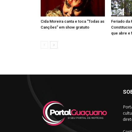
Cida Moreira canta e toca “Todas as
Feriado da
Canções” em show gratuito
Constitucion
que abre e 
SO
Port
cult
dire
Cont