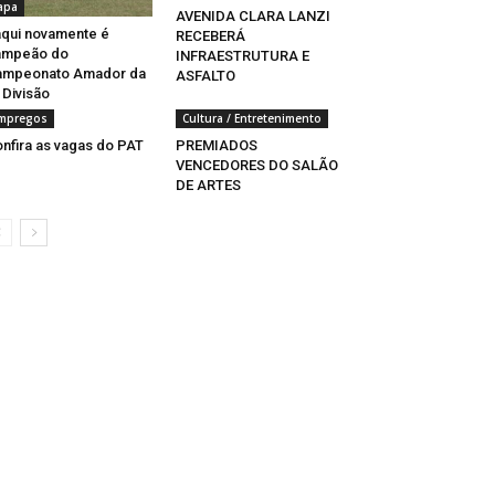
apa
AVENIDA CLARA LANZI
aqui novamente é
RECEBERÁ
ampeão do
INFRAESTRUTURA E
ampeonato Amador da
ASFALTO
 Divisão
mpregos
Cultura / Entretenimento
nfira as vagas do PAT
PREMIADOS
VENCEDORES DO SALÃO
DE ARTES