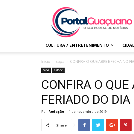
Portal
Guaçuano
CULTURA / ENTRETENIMENTO
CIDA
Início
capa
CONFIRA O QUE ABRE E FECHA NO FER
capa
cidade
CONFIRA O QUE 
FERIADO DO DIA
Por
Redação
-
1 de novembro de 2019
Share