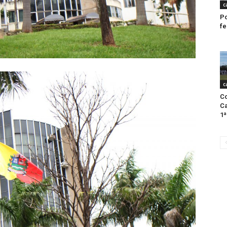
c
Po
fe
c
Co
C
1ª