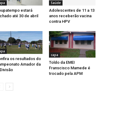
apa
Saúde
upatempo estará
Adolescentes de 11 a 13
chado até 30 de abril
anos receberão vacina
contra HPV
apa
capa
nfira os resultados do
Toldo da EMEI
ampeonato Amador da
Franscisco Mamede é
Divisão
trocado pela APM