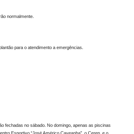
narão normalmente.
plantão para o atendimento a emergências.
rão fechadas no sábado. No domingo, apenas as piscinas
Centro Esportivo “José Américo Caveanha”, o Cerep, e o