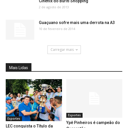
Cineflix do Buriti Shopping
2 de agosto de 2013
Guaçuano sofre mais uma derrota na A3
10 de fevereiro de 2014
Carregar mais
Mais Lidas
Esportes
Esportes
Ypê Pinheiros é campeão do
LEC conquista o Título da