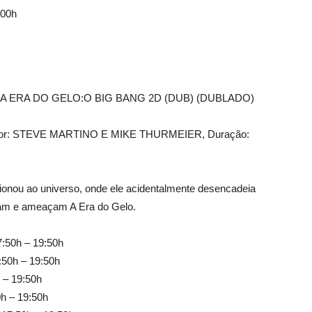
:00h
A ERA DO GELO:O BIG BANG 2D (DUB) (DUBLADO)
iretor: STEVE MARTINO E MIKE THURMEIER, Duração:
sionou ao universo, onde ele acidentalmente desencadeia
mam e ameaçam A Era do Gelo.
7:50h – 19:50h
:50h – 19:50h
 – 19:50h
0h – 19:50h