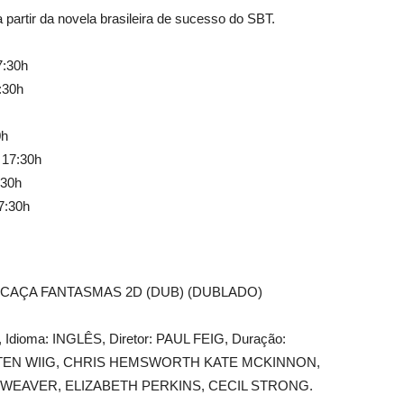
 partir da novela brasileira de sucesso do SBT.
7:30h
:30h
0h
 17:30h
:30h
7:30h
CAÇA FANTASMAS 2D (DUB) (DUBLADO)
6, Idioma: INGLÊS, Diretor: PAUL FEIG, Duração:
ISTEN WIIG, CHRIS HEMSWORTH KATE MCKINNON,
 WEAVER, ELIZABETH PERKINS, CECIL STRONG.