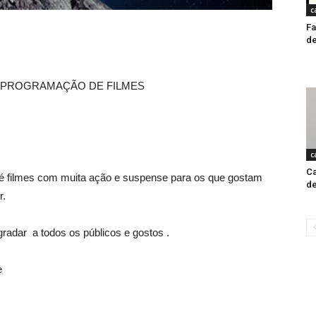
c
Fa
de
PROGRAMAÇÃO DE FILMES
c
Ca
é filmes com muita ação e suspense para os que gostam
de
r.
radar a todos os públicos e gostos .
e