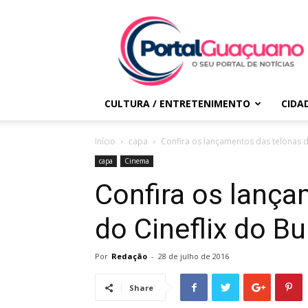
Portal
Guaçuano
CULTURA / ENTRETENIMENTO
CIDA
Início
capa
Confira os lançamentos das telonas d
capa
Cinema
Confira os lança
do Cineflix do Bu
Por
Redação
-
28 de julho de 2016
Share