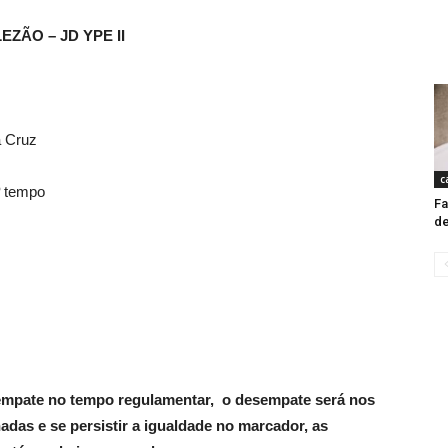
ZÃO – JD YPE II
Cruz
c
º tempo
Fa
de
 o empate no tempo regulamentar, o desempate será nos
adas e se persistir a igualdade no marcador, as