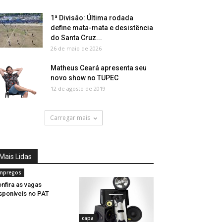
1ª Divisão: Última rodada
define mata-mata e desistência
do Santa Cruz...
26 de maio de 2026
Matheus Ceará apresenta seu
novo show no TUPEC
12 de agosto de 2019
Carregar mais
Mais Lidas
mpregos
nfira as vagas
sponíveis no PAT
capa