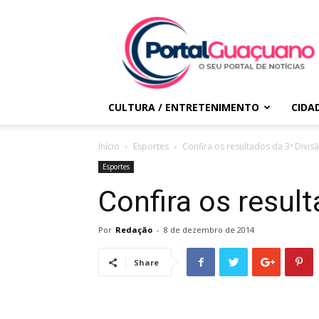
Portal
Guaçuano
CULTURA / ENTRETENIMENTO
CIDA
Início
Esportes
Confira os resultados da 3ª Divis
Esportes
Confira os resul
Por
Redação
-
8 de dezembro de 2014
Share