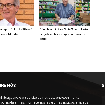
craques”: Paulo Silva vê
“Vini Jr. vai brilhar”Luís Zanco Neto
 neste Mundial
projeta o Hexa e aponta rivais de
peso
BRE NÓS
S
al Guaçuano é o seu site de notícias, entretenimento,
ura, moda e mais. Fornecemos as últimas notícias e vídeos