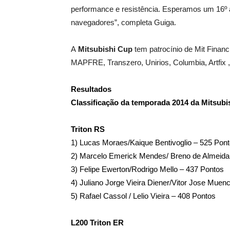
performance e resistência. Esperamos um 16º 
navegadores”, completa Guiga.
A
Mitsubishi Cup
tem patrocínio de Mit Financi
MAPFRE, Transzero, Unirios, Columbia, Artfix 
Resultados
Classificação da temporada 2014 da Mitsubi
Triton RS
1) Lucas Moraes/Kaique Bentivoglio – 525 Pon
2) Marcelo Emerick Mendes/ Breno de Almeid
3) Felipe Ewerton/Rodrigo Mello – 437 Pontos
4) Juliano Jorge Vieira Diener/Vitor Jose Muen
5) Rafael Cassol / Lelio Vieira – 408 Pontos
L200 Triton ER