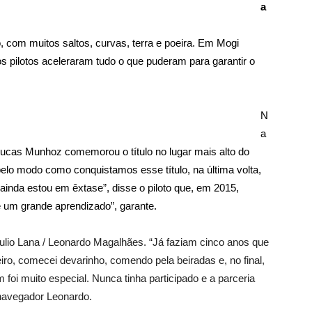
a
 com muitos saltos, curvas, terra e poeira. Em Mogi
s pilotos aceleraram tudo o que puderam para garantir o
N
a
 Lucas Munhoz comemorou o título no lugar mais alto do
 pelo modo como conquistamos esse título, na última volta,
 ainda estou em êxtase”, disse o piloto que, em 2015,
e um grande aprendizado”, garante.
io Lana / Leonardo Magalhães. “Já faziam cinco anos que
ro, comecei devarinho, comendo pela beiradas e, no final,
 foi muito especial. Nunca tinha participado e a parceria
 navegador Leonardo.