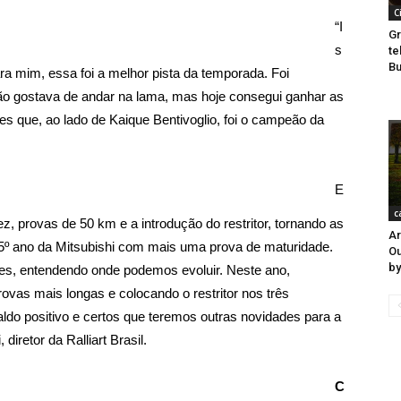
C
“I
Gr
s
te
Bu
ra mim, essa foi a melhor pista da temporada. Foi
Não gostava de andar na lama, mas hoje consegui ganhar as
s que, ao lado de Kaique Bentivoglio, foi o campeão da
E
c
ez, provas de 50 km e a introdução do restritor, tornando as
Ar
5º ano da Mitsubishi com mais uma prova de maturidade.
Ou
by
s, entendendo onde podemos evoluir. Neste ano,
ovas mais longas e colocando o restritor nos três
do positivo e certos que teremos outras novidades para a
iretor da Ralliart Brasil.
C