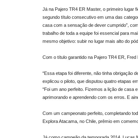
Já na Pajero TR4 ER Master, o primeiro lugar 
segundo título consecutivo em uma das categor
casa com a sensação de dever cumprido”, com
trabalho de toda a equipe foi essencial para 
mesmo objetivo: subir no lugar mais alto do pód
Com o título garantido na Pajero TR4 ER, Fr
“Essa etapa foi diferente, não tinha obrigação de
explicou o piloto, que disputou quatro etapas 
“Foi um ano perfeito. Fizemos a lição de casa
aprimorando e aprendendo com os erros. E ain
Com um campeonato perfeito, completando toda
Explora Atacama, no Chile, prêmio em comemo
Já como campeão da temporada 2014, Lucas M