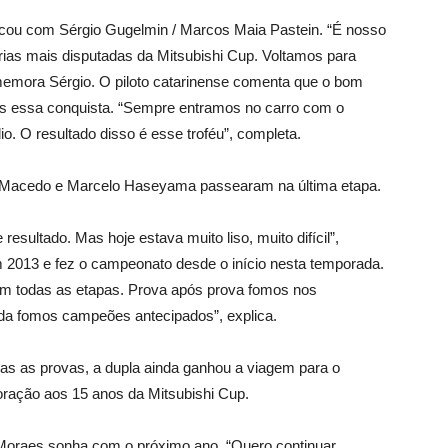
ficou com Sérgio Gugelmin / Marcos Maia Pastein. “É nosso
ias mais disputadas da Mitsubishi Cup. Voltamos para
emora Sérgio. O piloto catarinense comenta que o bom
mais essa conquista. “Sempre entramos no carro com o
io. O resultado disso é esse troféu”, completa.
ed Macedo e Marcelo Haseyama passearam na última etapa.
 resultado. Mas hoje estava muito liso, muito difícil”,
em 2013 e fez o campeonato desde o início nesta temporada.
 em todas as etapas. Prova após prova fomos nos
da fomos campeões antecipados”, explica.
s as provas, a dupla ainda ganhou a viagem para o
ração aos 15 anos da Mitsubishi Cup.
oraes sonha com o próximo ano. “Quero continuar