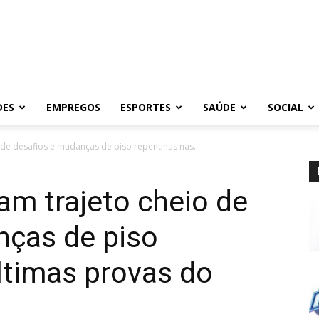
DES
EMPREGOS
ESPORTES
SAÚDE
SOCIAL
 de desafios e mudanças de piso repentinas nas...
am trajeto cheio de
nças de piso
ltimas provas do