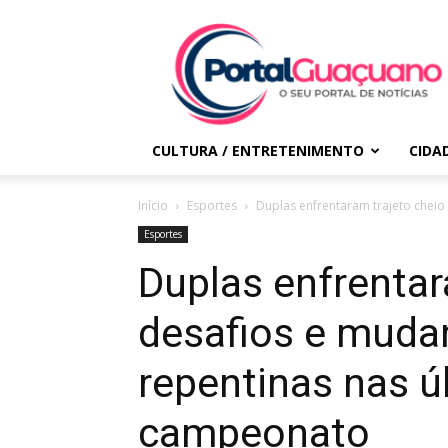
Portal
Guaçuano
CULTURA / ENTRETENIMENTO
CIDA
Início
Esportes
Duplas enfrentaram trajeto cheio
Esportes
Duplas enfrentar
desafios e muda
repentinas nas ú
campeonato