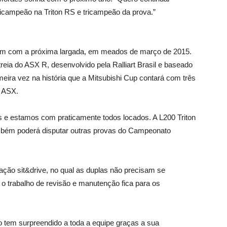
icampeão na Triton RS e tricampeão da prova.”
nham com a próxima largada, em meados de março de 2015.
reia do ASX R, desenvolvido pela Ralliart Brasil e baseado
eira vez na história que a Mitsubishi Cup contará com três
e ASX.
s e estamos com praticamente todos locados. A L200 Triton
também poderá disputar outras provas do Campeonato
cação sit&drive, no qual as duplas não precisam se
o trabalho de revisão e manutenção fica para os
o tem surpreendido a toda a equipe graças a sua