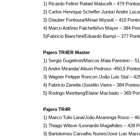
1) Ricardo Feltre/ Rafael Malucelli – 479 Pontos
2) Carlos Henrique Scheffer Junior/ Andre Lu
3) Glauber Fontoura/Minae Miyauti – 410 Ponto
4) Marco Antônio Falchetti/Ivo Mayer – 384 Pon
5)Fabricio Bianchini/Eduardo Bampi – 377 Pont
Pajero TR4ER Master
1) Sergio Gugelmin/Marcos Maia Panstein – 51
2) Andre Miranda/ Alison Pedroso -450,5 Ponto
3) Wagner Felippe Roncon /João Luis Stal – 42
4) Fabricio Zanella /Joselito Vieira – 384 Pontos
5) Rodrigo Meinberg/Elaine Machado – 369 Po
Pajero TR4R
1) Marco Tulio Lana/João Alvarenga Rossi – 4
2) Thiago Wilson /Leonardo Magalhães – 428 P
3) Bartolomeu Carvalho Nunes/José Luis Marc