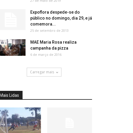
27 de maio de 2019
Expoflora despede-se do
público no domingo, dia 29, e já
comemora...
25 de setembro de 2013
MAE Maria Rosa realiza
campanha da pizza
6 de março de 2016
Carregar mais
Mais Lidas