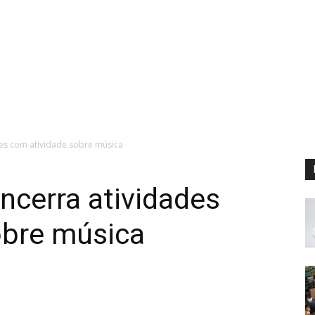
es com atividade sobre música
ncerra atividades
obre música