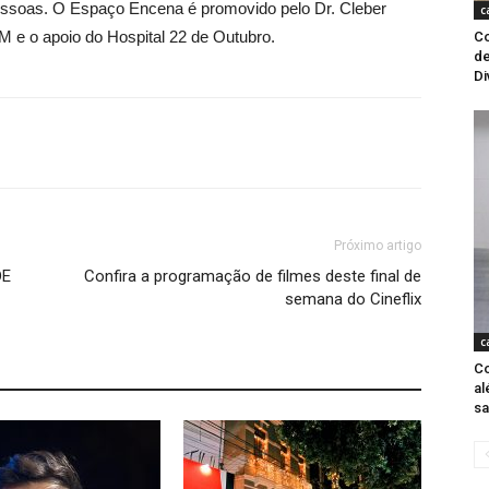
 pessoas. O Espaço Encena é promovido pelo Dr. Cleber
c
e o apoio do Hospital 22 de Outubro.
Co
de
Di
Próximo artigo
DE
Confira a programação de filmes deste final de
semana do Cineflix
c
Co
al
s