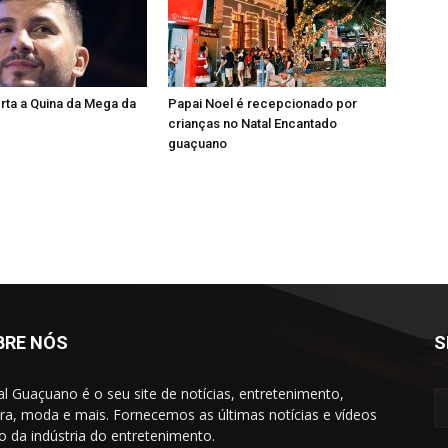
rta a Quina da Mega da
Papai Noel é recepcionado por
crianças no Natal Encantado
guaçuano
BRE NÓS
S
al Guaçuano é o seu site de notícias, entretenimento,
ura, moda e mais. Fornecemos as últimas notícias e vídeos
to da indústria do entretenimento.