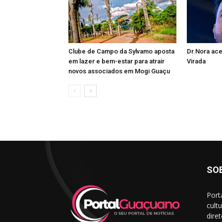
Clube de Campo da Sylvamo aposta
Dr.Nora ace
em lazer e bem-estar para atrair
Virada
novos associados em Mogi Guaçu
SO
Port
cult
dire