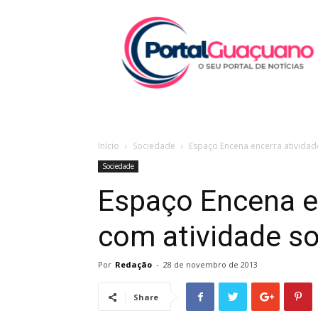
Portal
Guaçuano
Início
Sociedade
Espaço Encena encerra atividad
Sociedade
Espaço Encena e
com atividade s
Por
Redação
-
28 de novembro de 2013
Share