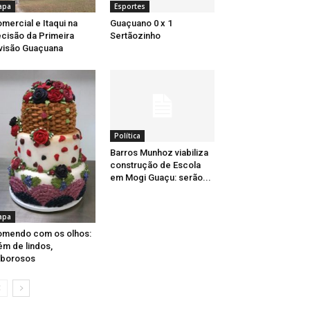
apa
Esportes
mercial e Itaqui na
Guaçuano 0 x 1
cisão da Primeira
Sertãozinho
visão Guaçuana
Política
Barros Munhoz viabiliza
construção de Escola
em Mogi Guaçu: serão...
apa
mendo com os olhos:
ém de lindos,
aborosos