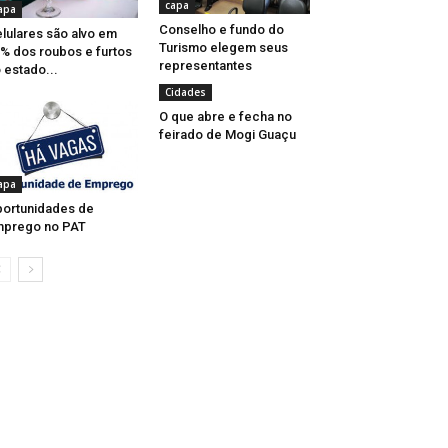
capa
apa
Conselho e fundo do
lulares são alvo em
Turismo elegem seus
% dos roubos e furtos
representantes
 estado...
Cidades
O que abre e fecha no
feirado de Mogi Guaçu
apa
ortunidades de
mprego no PAT