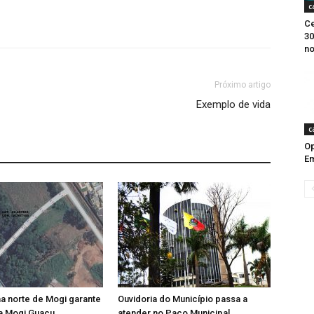
c
Ce
30
no
Próximo artigo
Exemplo de vida
c
Op
E
a norte de Mogi garante
Ouvidoria do Município passa a
a Mogi Guaçu
atender no Paço Municipal