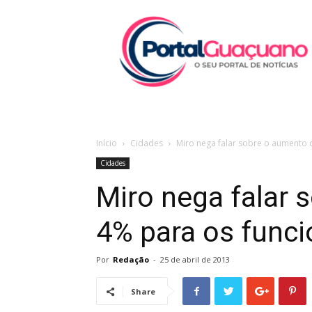
Portal
Guaçuano
Início
Cidades
Miro nega falar sobre o aumento 
Cidades
Miro nega falar 
4% para os funci
Por
Redação
-
25 de abril de 2013
Share