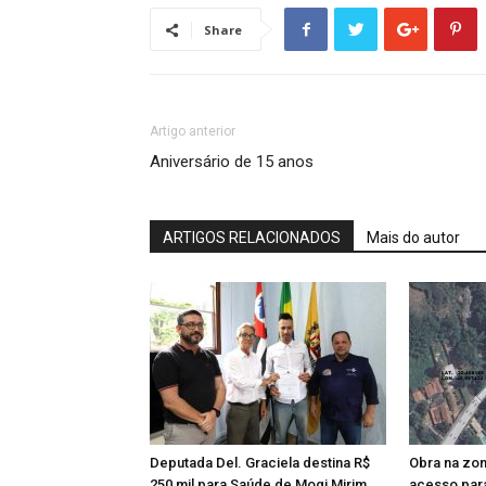
Share
Artigo anterior
Aniversário de 15 anos
ARTIGOS RELACIONADOS
Mais do autor
Deputada Del. Graciela destina R$
Obra na zon
250 mil para Saúde de Mogi Mirim
acesso par