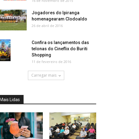
16 de novembro de 2015
Jogadores do Ipiranga
homenagearam Clodoaldo
26 de abril de 2016
Confira os lançamentos das
telonas do Cineflix do Buriti
Shopping
11 de fevereiro de 2016
Carregar mais
Mais Lidas