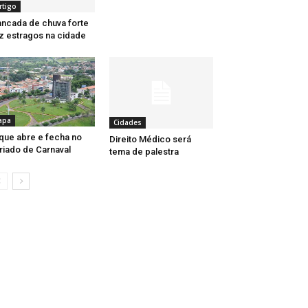
rtigo
ncada de chuva forte
z estragos na cidade
apa
Cidades
que abre e fecha no
Direito Médico será
riado de Carnaval
tema de palestra