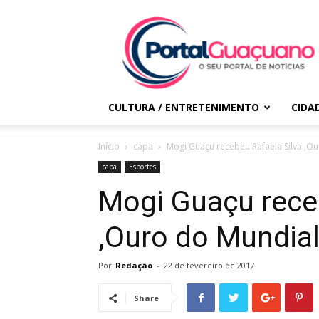
Portal
Guaçuano
CULTURA / ENTRETENIMENTO
CIDA
Início
capa
Mogi Guaçu recebeu Rafaela Silva ,O
capa
Esportes
Mogi Guaçu rece
,Ouro do Mundia
Por
Redação
-
22 de fevereiro de 2017
Share