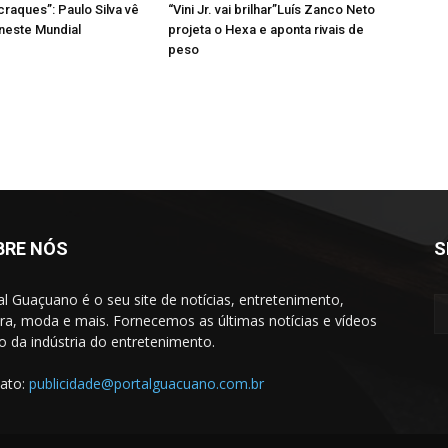
craques”: Paulo Silva vê
“Vini Jr. vai brilhar”Luís Zanco Neto
 neste Mundial
projeta o Hexa e aponta rivais de
peso
BRE NÓS
S
al Guaçuano é o seu site de notícias, entretenimento,
ura, moda e mais. Fornecemos as últimas notícias e vídeos
to da indústria do entretenimento.
ato:
publicidade@portalguacuano.com.br