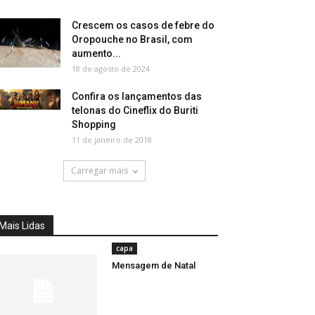
Crescem os casos de febre do
Oropouche no Brasil, com
aumento...
18 de agosto de 2024
Confira os lançamentos das
telonas do Cineflix do Buriti
Shopping
11 de janeiro de 2018
Carregar mais
Mais Lidas
capa
Mensagem de Natal