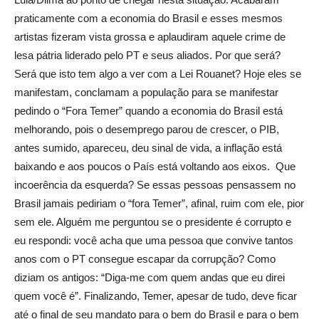
praticamente com a economia do Brasil e esses mesmos
artistas fizeram vista grossa e aplaudiram aquele crime de
lesa pátria liderado pelo PT e seus aliados. Por que será?
Será que isto tem algo a ver com a Lei Rouanet? Hoje eles se
manifestam, conclamam a população para se manifestar
pedindo o “Fora Temer” quando a economia do Brasil está
melhorando, pois o desemprego parou de crescer, o PIB,
antes sumido, apareceu, deu sinal de vida, a inflação está
baixando e aos poucos o País está voltando aos eixos. Que
incoerência da esquerda? Se essas pessoas pensassem no
Brasil jamais pediriam o “fora Temer”, afinal, ruim com ele, pior
sem ele. Alguém me perguntou se o presidente é corrupto e
eu respondi: você acha que uma pessoa que convive tantos
anos com o PT consegue escapar da corrupção? Como
diziam os antigos: “Diga-me com quem andas que eu direi
quem você é”. Finalizando, Temer, apesar de tudo, deve ficar
até o final de seu mandato para o bem do Brasil e para o bem