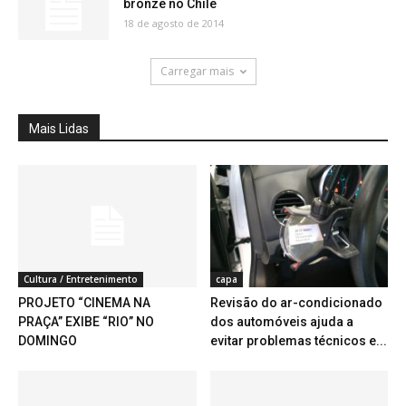
bronze no Chile
18 de agosto de 2014
Carregar mais
Mais Lidas
Cultura / Entretenimento
capa
PROJETO “CINEMA NA
Revisão do ar-condicionado
PRAÇA” EXIBE “RIO” NO
dos automóveis ajuda a
DOMINGO
evitar problemas técnicos e...