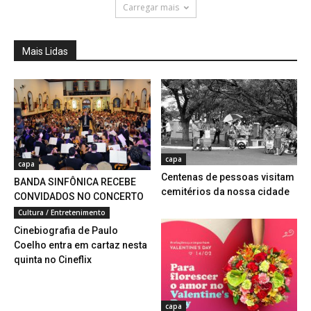
Carregar mais
Mais Lidas
capa
capa
Centenas de pessoas visitam
BANDA SINFÔNICA RECEBE
cemitérios da nossa cidade
CONVIDADOS NO CONCERTO
ESPECIAL DE NATAL
Cultura / Entretenimento
Cinebiografia de Paulo
Coelho entra em cartaz nesta
quinta no Cineflix
capa