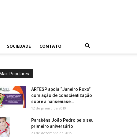
SOCIEDADE
CONTATO
Mais Populares
ARTESP apoia “Janeiro Roxo”
com ação de conscientização
sobre a hanseníase...
12 de janeiro de 2019
Parabéns João Pedro pelo seu
primeiro aniversário
23 de dezembro de 2015