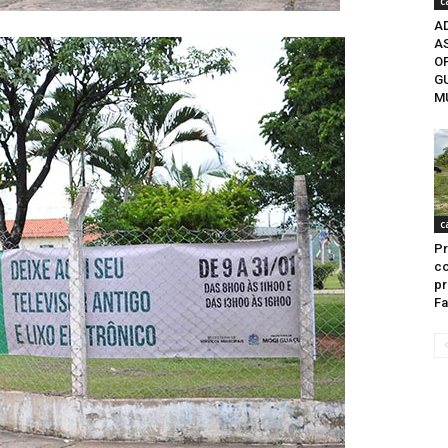
c
A
A
O
G
M
c
Pr
co
pr
Fa