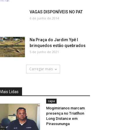
VAGAS DISPONÍVEIS NO PAT
6 de junho de 2014
Na Praça do Jardim Ypê I
brinquedos estão quebrados
5 de junho de 2021
Carregar mais
Mais Lidas
capa
Mogimirianos marcam
presença no Triatlhon
Long Distance em
Pirassununga