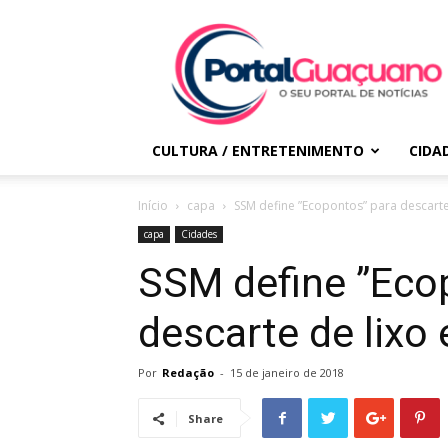
Portal
Guaçuano
CULTURA / ENTRETENIMENTO
CIDA
Início
capa
SSM define ”Ecopontos” para descarte 
capa
Cidades
SSM define ”Eco
descarte de lixo 
Por
Redação
-
15 de janeiro de 2018
Share