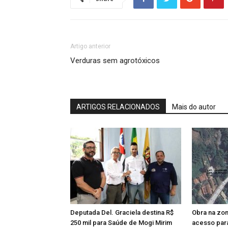
Artigo anterior
Verduras sem agrotóxicos
ARTIGOS RELACIONADOS
Mais do autor
Deputada Del. Graciela destina R$
Obra na zon
250 mil para Saúde de Mogi Mirim
acesso par