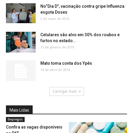
No“Dia D”, vacinação contra gripe Influenza
esgota Doses
2 de maio de 2016
Celulares são alvo em 30% dos roubos e
furtos no estado...
13 de janeiro de 2019
Mato toma conta dos Ypês
14 de abril de 2014
Carregar mais
Mais Lidas
Empregos
Confira as vagas disponíveis