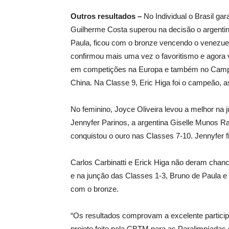
Outros resultados –
No Individual o Brasil gar
Guilherme Costa superou na decisão o argenti
Paula, ficou com o bronze vencendo o venezuel
confirmou mais uma vez o favoritismo e agora v
em competições na Europa e também no Campeo
China. Na Classe 9, Eric Higa foi o campeão, 
No feminino, Joyce Oliveira levou a melhor na
Jennyfer Parinos, a argentina Giselle Munos 
conquistou o ouro nas Classes 7-10. Jennyfer f
Carlos Carbinatti e Erick Higa não deram chan
e na junção das Classes 1-3, Bruno de Paula e
com o bronze.
“Os resultados comprovam a excelente participa
projeto feito pela CBTM para as Paralimpíadas 