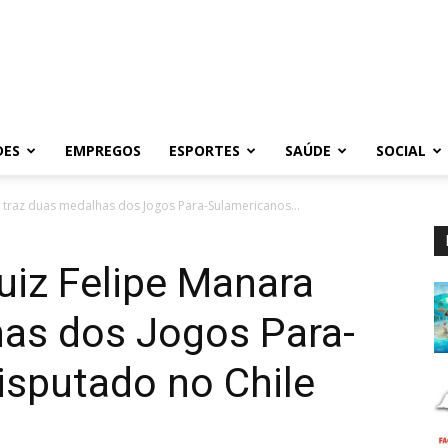
DES
EMPREGOS
ESPORTES
SAÚDE
SOCIAL
a traz duas medalhas dos Jogos Para-Sulamericanos...
uiz Felipe Manara
has dos Jogos Para-
isputado no Chile