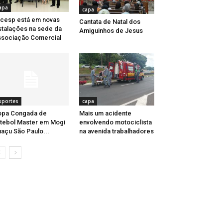
apa
capa
cesp está em novas
Cantata de Natal dos
stalações na sede da
Amiguinhos de Jesus
sociação Comercial
sportes
capa
opa Congada de
Mais um acidente
tebol Master em Mogi
envolvendo motociclista
açu São Paulo...
na avenida trabalhadores