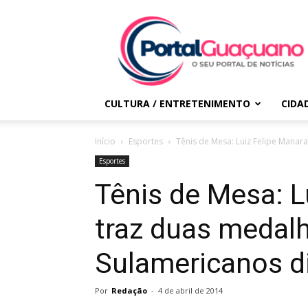
Portal
Guaçuano
CULTURA / ENTRETENIMENTO
CIDA
Início
Esportes
Tênis de Mesa: Luiz Felipe Manar
Esportes
Tênis de Mesa: L
traz duas medal
Sulamericanos d
Por
Redação
-
4 de abril de 2014