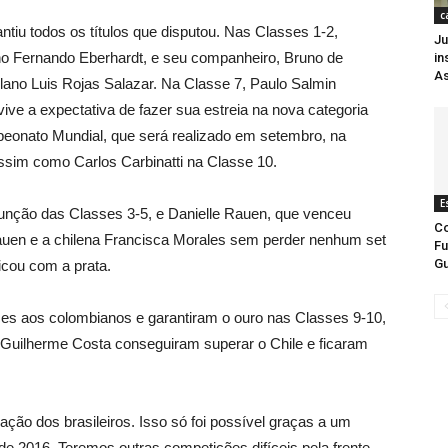
c
antiu todos os títulos que disputou. Nas Classes 1-2,
Ju
no Fernando Eberhardt, e seu companheiro, Bruno de
in
As
ano Luis Rojas Salazar. Na Classe 7, Paulo Salmin
ive a expectativa de fazer sua estreia na nova categoria
nato Mundial, que será realizado em setembro, na
assim como Carlos Carbinatti na Classe 10.
E
 junção das Classes 3-5, e Danielle Rauen, que venceu
C
Rauen e a chilena Francisca Morales sem perder nenhum set
Fu
Gu
icou com a prata.
ces aos colombianos e garantiram o ouro nas Classes 9-10,
 Guilherme Costa conseguiram superar o Chile e ficaram
ção dos brasileiros. Isso só foi possível graças a um
de 2016. Teremos outras competições difíceis pela frente,