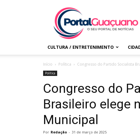
Portal
Guaçuano
CULTURA / ENTRETENIMENTO
CIDA
Início
Política
Congresso do Partido Socialista Bra
Política
Congresso do Par
Brasileiro elege 
Municipal
Por
Redação
-
31 de março de 2025