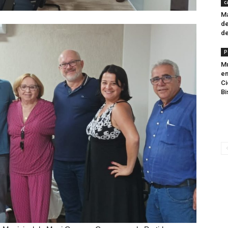
c
Ma
de
de
P
Mu
en
Ci
Bi