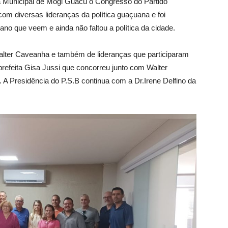
ra Municipal de Mogi Guacu o Congresso do Partido
u com diversas lideranças da política guaçuana e foi
ano que veem e ainda não faltou a política da cidade.
alter Caveanha e também de lideranças que participaram
-prefeita Gisa Jussi que concorreu junto com Walter
 A Presidência do P.S.B continua com a Dr.Irene Delfino da