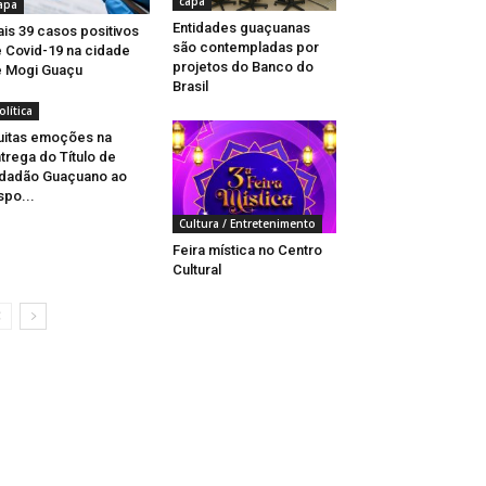
capa
apa
Entidades guaçuanas
is 39 casos positivos
são contempladas por
 Covid-19 na cidade
projetos do Banco do
 Mogi Guaçu
Brasil
olítica
itas emoções na
trega do Título de
dadão Guaçuano ao
spo...
Cultura / Entretenimento
Feira mística no Centro
Cultural