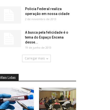
Policia Federal realiza
operação em nossa cidade
2 de novembro de 2013
A busca pela felicidade é o
tema do Espaço Encena
desse...
19 de junho de 2013
Carregar mais
Mais Lidas