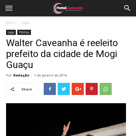
Início
capa
capa
Política
Walter Caveanha é reeleito
prefeito da cidade de Mogi
Guaçu
Por
Redação
-
1 de janeiro de 2016
Share