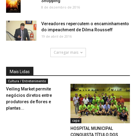
Shopping
8 de dezembro de 2016
Vereadores repercutem o encaminhamento
do impeachment de Dilma Rousseff
19 de abril de 2016
Carregar mais
Mais Lidas
Cultura / Entretenimento
Veiling Market permite
negócios diretos entre
produtores de flores e
plantas...
capa
HOSPITAL MUNICIPAL
CONQUISTA TÍTULO DOS