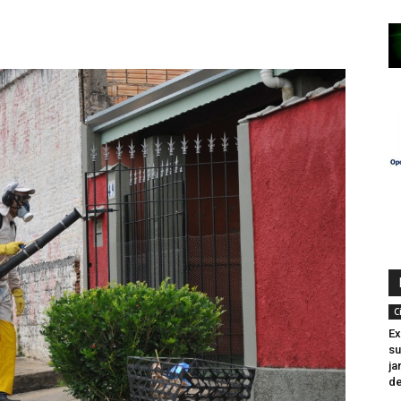
C
Ex
su
ja
de