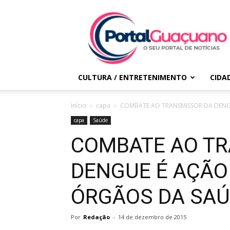
Portal
Guaçuano
CULTURA / ENTRETENIMENTO
CIDA
Início
capa
COMBATE AO TRANSMISSOR DA DENG
capa
Saúde
COMBATE AO T
DENGUE É AÇÃO
ÓRGÃOS DA SA
Por
Redação
-
14 de dezembro de 2015