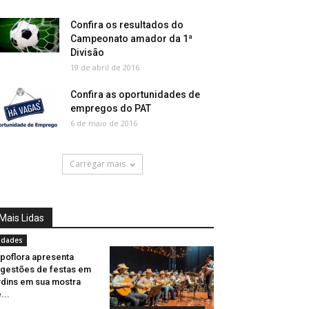
Confira os resultados do
Campeonato amador da 1ª
Divisão
19 de abril de 2016
Confira as oportunidades de
empregos do PAT
6 de maio de 2016
Carregar mais
Mais Lidas
idades
poflora apresenta
gestões de festas em
rdins em sua mostra
...