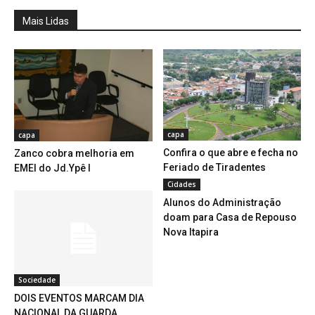
Mais Lidas
capa
capa
Confira o que abre e fecha no
Zanco cobra melhoria em
Feriado de Tiradentes
EMEI do Jd.Ypê I
Cidades
Alunos do Administração
doam para Casa de Repouso
Nova Itapira
Sociedade
DOIS EVENTOS MARCAM DIA
NACIONAL DA GUARDA