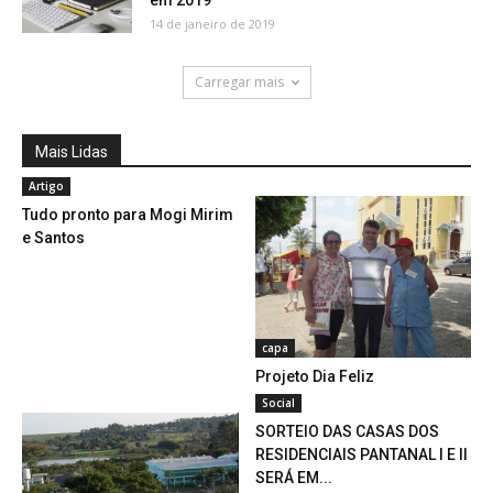
em 2019
14 de janeiro de 2019
Carregar mais
Mais Lidas
Artigo
Tudo pronto para Mogi Mirim
e Santos
capa
Projeto Dia Feliz
Social
SORTEIO DAS CASAS DOS
RESIDENCIAIS PANTANAL I E II
SERÁ EM...