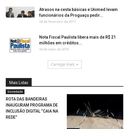
Atrasos na cesta básicas e Unimed levam
funcionários da Proguaçu pedir...
14 de fevereiro de 2017
Nota Fiscal Paulista libera mais de R$ 21
milhões em créditos...
16 de maio de 2019
Carregar mais
Mais Lidas
Sociedade
ROTA DAS BANDEIRAS
INAUGURAM PROGRAMA DE
INCLUSÃO DIGITAL “CAIA NA
REDE”