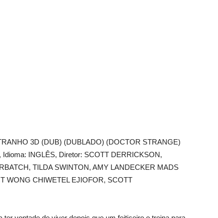
RANHO 3D (DUB) (DUBLADO) (DOCTOR STRANGE)
016, Idioma: INGLÊS, Diretor: SCOTT DERRICKSON,
MBERBATCH, TILDA SWINTON, AMY LANDECKER MADS
T WONG CHIWETEL EJIOFOR, SCOTT
 ter vontade de viver depois que um feiticeiro o treina para