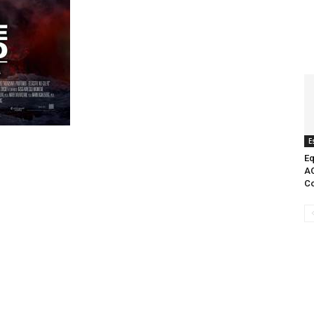
E
Eq
AC
Co