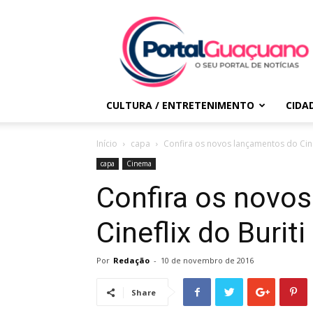
Portal
Guaçuano
CULTURA / ENTRETENIMENTO
CIDA
Início
capa
Confira os novos lançamentos do Cine
capa
Cinema
Confira os novo
Cineflix do Burit
Por
Redação
-
10 de novembro de 2016
Share