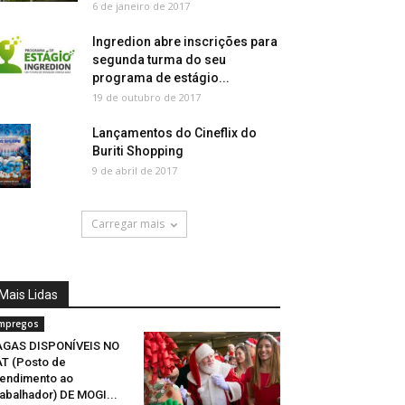
6 de janeiro de 2017
Ingredion abre inscrições para
segunda turma do seu
programa de estágio...
19 de outubro de 2017
Lançamentos do Cineflix do
Buriti Shopping
9 de abril de 2017
Carregar mais
Mais Lidas
mpregos
AGAS DISPONÍVEIS NO
T (Posto de
endimento ao
abalhador) DE MOGI...