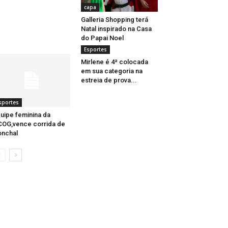
capa
Galleria Shopping terá
Natal inspirado na Casa
do Papai Noel
Esportes
Mirlene é 4ª colocada
em sua categoria na
estreia de prova...
sportes
uipe feminina da
OG,vence corrida de
nchal