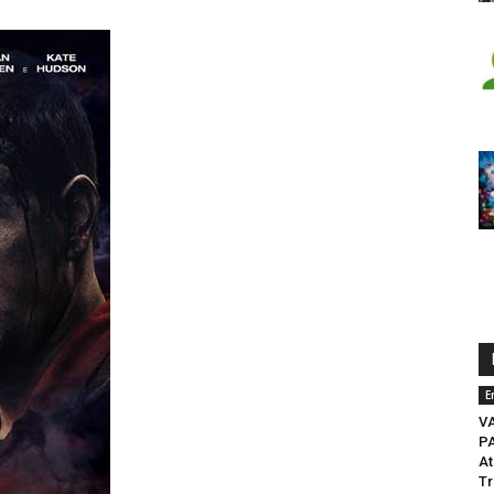
E
V
PA
At
Tr