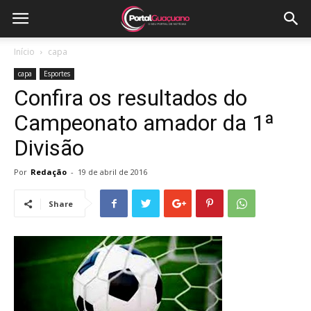
Início
capa
capa
Esportes
Confira os resultados do
Campeonato amador da 1ª
Divisão
Por
Redação
-
19 de abril de 2016
Share