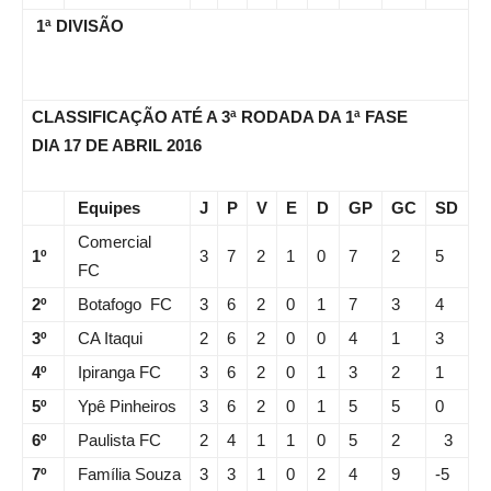
1ª DIVISÃO
CLASSIFICAÇÃO ATÉ A 3ª RODADA DA 1ª FASE
DIA 17 DE ABRIL 2016
Equipes
J
P
V
E
D
GP
GC
SD
Comercial
1º
3
7
2
1
0
7
2
5
FC
2º
Botafogo FC
3
6
2
0
1
7
3
4
3º
CA Itaqui
2
6
2
0
0
4
1
3
4º
Ipiranga FC
3
6
2
0
1
3
2
1
5º
Ypê Pinheiros
3
6
2
0
1
5
5
0
6º
Paulista FC
2
4
1
1
0
5
2
3
7º
Família Souza
3
3
1
0
2
4
9
-5