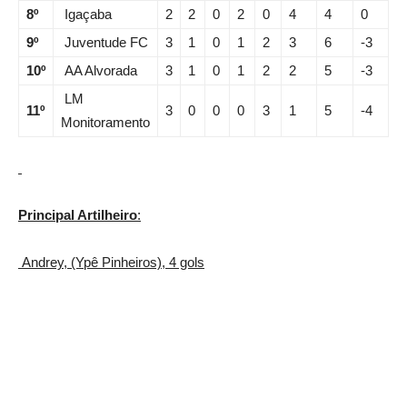
8º
Igaçaba
2
2
0
2
0
4
4
0
9º
Juventude FC
3
1
0
1
2
3
6
-3
10º
AA Alvorada
3
1
0
1
2
2
5
-3
LM
11º
3
0
0
0
3
1
5
-4
Monitoramento
Principal Artilheiro
:
Andrey, (Ypê Pinheiros), 4 gols