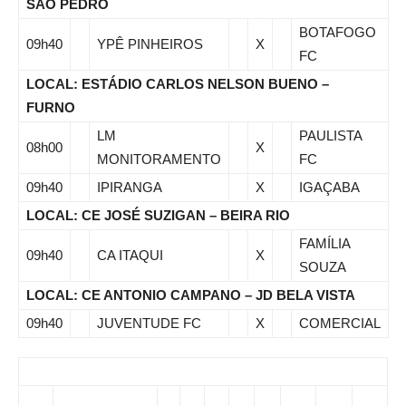
SÃO PEDRO
BOTAFOGO
09h40
YPÊ PINHEIROS
X
FC
LOCAL: ESTÁDIO CARLOS NELSON BUENO –
FURNO
LM
PAULISTA
08h00
X
MONITORAMENTO
FC
09h40
IPIRANGA
X
IGAÇABA
LOCAL: CE JOSÉ SUZIGAN – BEIRA RIO
FAMÍLIA
09h40
CA ITAQUI
X
SOUZA
LOCAL: CE ANTONIO CAMPANO – JD BELA VISTA
09h40
JUVENTUDE FC
X
COMERCIAL