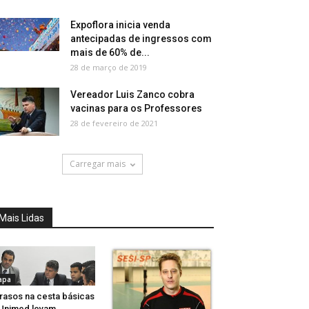
Expoflora inicia venda
antecipadas de ingressos com
mais de 60% de...
28 de março de 2019
Vereador Luis Zanco cobra
vacinas para os Professores
28 de fevereiro de 2021
Carregar mais
Mais Lidas
apa
rasos na cesta básicas
Unimed levam