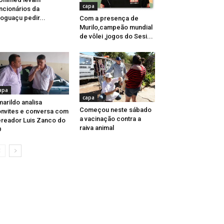
capa
ncionários da
oguaçu pedir...
Com a presença de
Murilo,campeão mundial
de vôlei ,jogos do Sesi...
apa
capa
arildo analisa
Começou neste sábado
nvites e conversa com
a vacinação contra a
reador Luis Zanco do
raiva animal
D