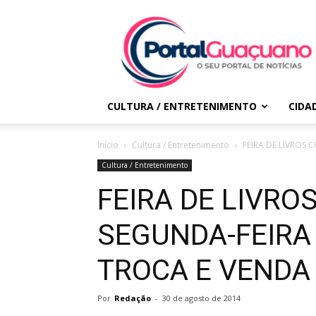
Portal
Guaçuano
CULTURA / ENTRETENIMENTO
CIDA
Início
Cultura / Entretenimento
FEIRA DE LIVROS
Cultura / Entretenimento
FEIRA DE LIVRO
SEGUNDA-FEIRA
TROCA E VENDA
Por
Redação
-
30 de agosto de 2014