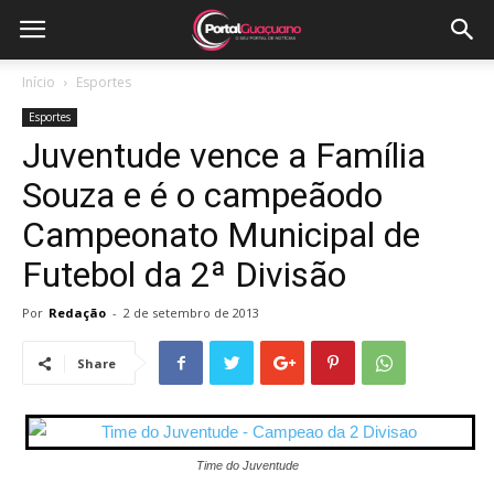
Início
Esportes
Esportes
Juventude vence a Família
Souza e é o campeãodo
Campeonato Municipal de
Futebol da 2ª Divisão
Por
Redação
-
2 de setembro de 2013
Share
Time do Juventude