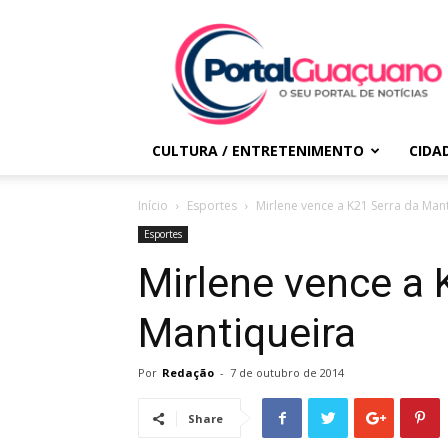
Portal
Guaçuano
CULTURA / ENTRETENIMENTO
CIDA
Início
Esportes
Mirlene vence a K21 Serra da Man
Esportes
Mirlene vence a 
Mantiqueira
Por
Redação
-
7 de outubro de 2014
Share