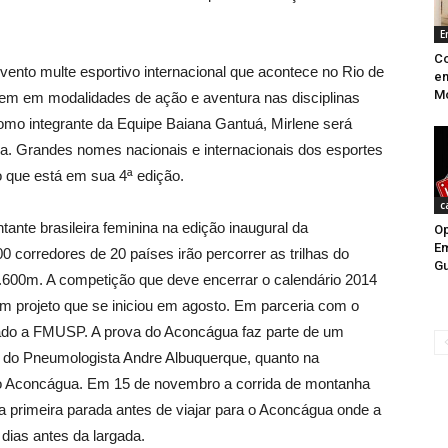
E
Co
nto multe esportivo internacional que acontece no Rio de
e
Mo
etem em modalidades de ação e aventura nas disciplinas
Como integrante da Equipe Baiana Gantuá, Mirlene será
a. Grandes nomes nacionais e internacionais dos esportes
 que está em sua 4ª edição.
c
tante brasileira feminina na edição inaugural da
Op
E
 corredores de 20 países irão percorrer as trilhas do
G
.600m. A competição que deve encerrar o calendário 2014
um projeto que se iniciou em agosto. Em parceria com o
ado a FMUSP. A prova do Aconcágua faz parte de um
o do Pneumologista Andre Albuquerque, quanto na
do Aconcágua. Em 15 de novembro a corrida de montanha
 a primeira parada antes de viajar para o Aconcágua onde a
dias antes da largada.