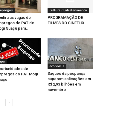
mpregos
Cultura / Entretenimento
nfira as vagas de
PROGRAMAÇÃO DE
mpregos do PAT de
FILMES DO CINEFLIX
gi Guaçu para...
apa
economia
ortunidades de
Saques da poupança
mpregos do PAT Mogi
superam aplicações em
uaçu
R$ 2,93 bilhões em
novembro