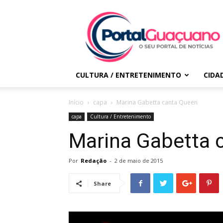
Portal
Guaçuano
CULTURA / ENTRETENIMENTO
CIDA
Início
capa
Marina Gabetta canta Queen
capa
Cultura / Entretenimento
Marina Gabetta 
Por
Redação
-
2 de maio de 2015
Share