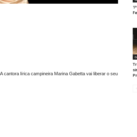
1ª
Fe
c
Tr
si
A cantora lírica campineira Marina Gabetta vai liberar o seu
Pr