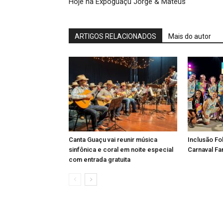
Hoje na Expoguaçu Jorge & Mateus
ARTIGOS RELACIONADOS
Mais do autor
Canta Guaçu vai reunir música
Inclusão Fo
sinfônica e coral em noite especial
Carnaval Fa
com entrada gratuita