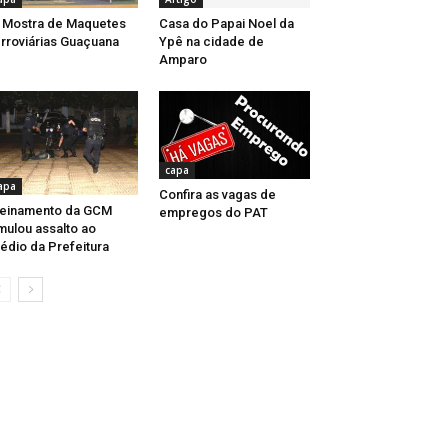
 Mostra de Maquetes
Casa do Papai Noel da
rroviárias Guaçuana
Ypê na cidade de
Amparo
capa
apa
Confira as vagas de
einamento da GCM
empregos do PAT
mulou assalto ao
édio da Prefeitura