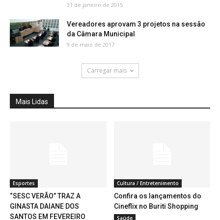
31 de janeiro de 2015
Vereadores aprovam 3 projetos na sessão
da Câmara Municipal
9 de maio de 2017
Carregar mais
Mais Lidas
Esportes
Cultura / Entretenimento
“SESC VERÃO” TRAZ A
Confira os lançamentos do
GINASTA DAIANE DOS
Cineflix no Buriti Shopping
SANTOS EM FEVEREIRO
Saúde