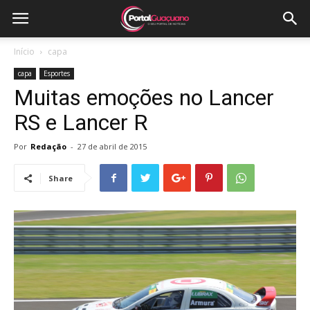
Início
capa
capa
Esportes
Muitas emoções no Lancer
RS e Lancer R
Por
Redação
-
27 de abril de 2015
Share