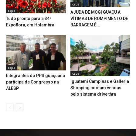
capa
capa
AJUDA DE MOGI GUAÇU A
Tudo pronto para a 34ª
VÍTIMAS DE ROMPIMENTO DE
Expoflora, em Holambra
BARRAGEM É...
capa
capa
Integrantes do PPS guaçuano
Iguatemi Campinas e Galleria
participa de Congresso na
Shopping adotam vendas
ALESP
pelo sistema drive thru