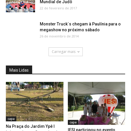
Mundial de Judô
22 de fevereiro de 2017
Monster Truck´s chegam à Paulínia para o
megashow no próximo sábado
26 de novembro de 2014
Carregar mais
Mais Lidas
capa
capa
Na Praça do Jardim Ypê I
IESI participou no evento