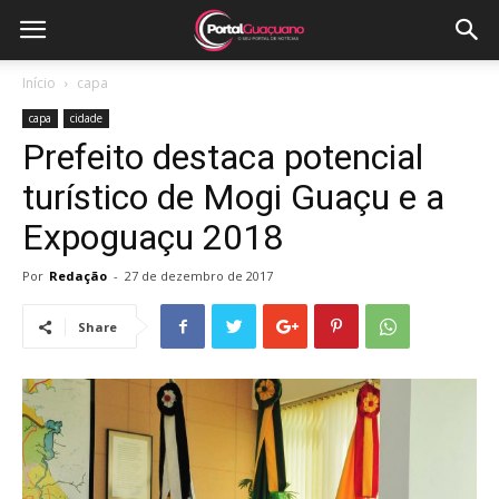
Início
capa
capa
cidade
Prefeito destaca potencial
turístico de Mogi Guaçu e a
Expoguaçu 2018
Por
Redação
-
27 de dezembro de 2017
Share