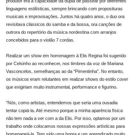
produtor era a capacidade da dupla de passear por diferentes
linguagens estilísticas, sempre brincando com proposituras
musicais e improvisações. Juntos há quatro anos, o duo ora
revisitava clássicos do samba e da bossa, ora canções de
outrora do repertório da música nordestina com arranjos
concebidos para o violão 7 cordas.
Realizar um show em homenagem à Elis Regina foi sugerido
por Celsinho ao reconhecer, nos timbres da voz de Mariana
Vasconcelos, semelhanças ao da “Pimentinha”. No entanto,
os músicos eram relutantes em realizar shows do estilo cover
que exigiriam muito instrumental, performance e figurino.
“Nós, como artistas, entendemos que seria uma ousadia
tentar copiá-la. Até mesmo porque a minha aparência física
não tem nada a ver com a da Elis. Por isso, optamos por um
trabalho onde colocamos nossas expressões artísticas para
homenageá-la. Tem sido uma honra e um aprendizado muito