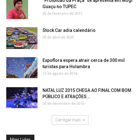
“Proibidão da Praça” se apresenta em Mogi
Guaçu no TUPEC
28 de fevereiro de 2017
Stock Car adia calendário
28 de abril de 2020
Expoflora espera atrair cerca de 300 mil
turistas para Holambra
27 de agosto de 2016
NATAL LUZ 2015 CHEGA AO FINAL COM BOM
PÚBLICO E ATRAÇÕES...
26 de dezembro de 2015
Carregar mais
Mais Lidas