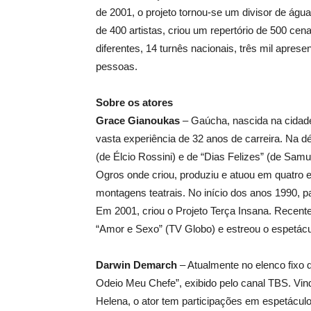
de 2001, o projeto tornou-se um divisor de águ
de 400 artistas, criou um repertório de 500 ce
diferentes, 14 turnês nacionais, três mil apres
pessoas.
Sobre os atores
Grace Gianoukas
– Gaúcha, nascida na cidad
vasta experiência de 32 anos de carreira. Na dé
(de Élcio Rossini) e de “Dias Felizes” (de Samu
Ogros onde criou, produziu e atuou em quatro e
montagens teatrais. No início dos anos 1990, pa
Em 2001, criou o Projeto Terça Insana. Recente
“Amor e Sexo” (TV Globo) e estreou o espetácul
Darwin Demarch
– Atualmente no elenco fixo d
Odeio Meu Chefe”, exibido pelo canal TBS. Vin
Helena, o ator tem participações em espetácul