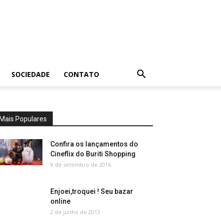
SOCIEDADE
CONTATO
Mais Populares
Confira os lançamentos do
Cineflix do Buriti Shopping
9 de setembro de 2016
Enjoei,troquei ! Seu bazar
online
2 de junho de 2013