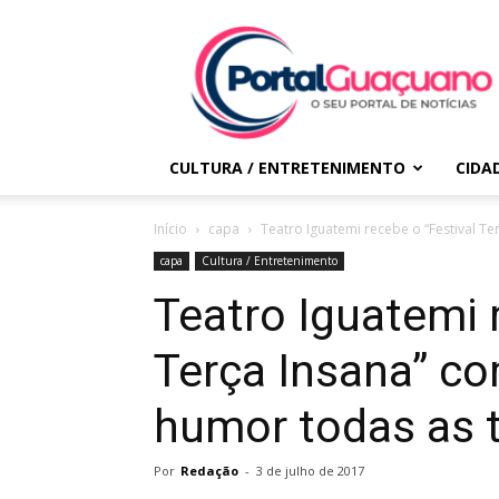
Portal
Guaçuano
CULTURA / ENTRETENIMENTO
CIDA
Início
capa
Teatro Iguatemi recebe o “Festival Te
capa
Cultura / Entretenimento
Teatro Iguatemi 
Terça Insana” co
humor todas as t
Por
Redação
-
3 de julho de 2017