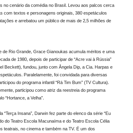
as no cenário da comédia no Brasil. Levou aos palcos cerca
nas com textos e personagens originais, 380 espetáculos
entações e arrebatou um público de mais de 2,5 milhões de
e de Rio Grande, Grace Gianoukas acumula méritos e uma
cada de 1980, depois de participar de “Acre vai à Rússia”
el Beckett), fundou, junto com Ângela Dip, a Cia. Harpas e
spetáculos. Paralelamente, foi convidada para diversas
rticipou do programa infantil “Rá Tim Bum” (TV Cultura).
mente, participou como atriz da reestreia do programa
o “Hortance, a Velha”.
a “Terça Insana”, Darwin fez parte do elenco da série “Eu
do do Teatro Escola Macunaíma e do Teatro Escola Célia
os teatrais, no cinema e também na TV. É um dos