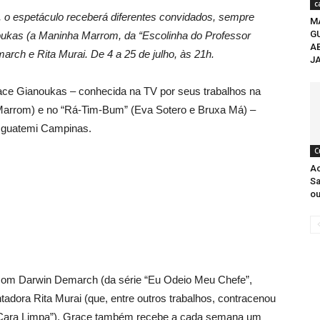
c
 o espetáculo receberá diferentes convidados, sempre
M
G
ukas (a Maninha Marrom, da “Escolinha do Professor
AB
rch e Rita Murai. De 4 a 25 de julho, às 21h.
J
Grace Gianoukas – conhecida na TV por seus trabalhos na
Marrom) e no “Rá-Tim-Bum” (Eva Sotero e Bruxa Má) –
 Iguatemi Campinas.
C
Ac
Sa
ou
 com Darwin Demarch (da série “Eu Odeio Meu Chefe”,
tadora Rita Murai (que, entre outros trabalhos, contracenou
 Cara Limpa”), Grace também recebe a cada semana um