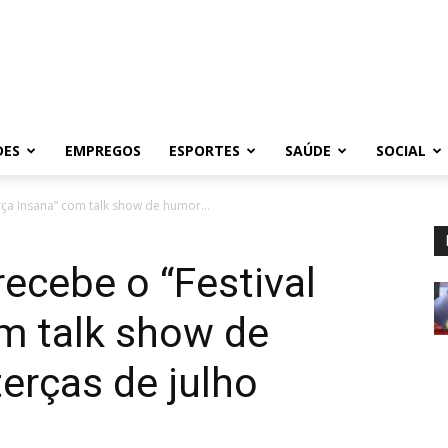
DES
EMPREGOS
ESPORTES
SAÚDE
SOCIAL
rça Insana” com talk show de humor...
recebe o “Festival
m talk show de
erças de julho