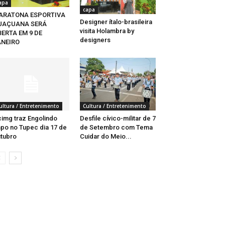
apa
capa
ARATONA ESPORTIVA
Designer ítalo-brasileira
UAÇUANA SERÁ
visita Holambra by
ERTA EM 9 DE
designers
ANEIRO
ultura / Entretenimento
Cultura / Entretenimento
img traz Engolindo
Desfile cívico-militar de 7
po no Tupec dia 17 de
de Setembro com Tema
tubro
Cuidar do Meio...