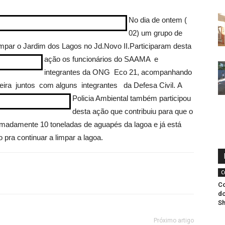
No dia de ontem (
02) um grupo de
mpar o Jardim dos Lagos no Jd.Novo II.
Participaram desta
ação os funcionários do SAAMA e
integrantes da ONG Eco 21, acompanhando
reira juntos com alguns integrantes da Defesa Civil.
A
Policia Ambiental também participou
desta ação que contribuiu para que o
ximadamente 10 toneladas de aguapés da lagoa e já está
ra continuar a limpar a lagoa.
C
Co
do
S
Próximo artigo