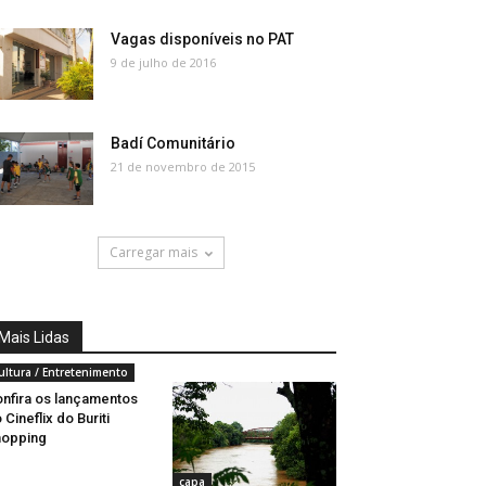
Vagas disponíveis no PAT
9 de julho de 2016
Badí Comunitário
21 de novembro de 2015
Carregar mais
Mais Lidas
ultura / Entretenimento
nfira os lançamentos
 Cineflix do Buriti
hopping
capa