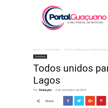
Portal
Guaçuano
Início
Sociedade
Todos unidos para limpeza do 
Sociedade
Todos unidos pa
Lagos
Por
Redação
-
3 de novembro de 2013
Share