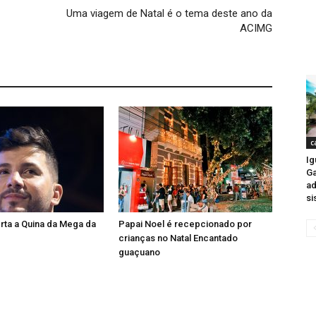
Uma viagem de Natal é o tema deste ano da
ACIMG
c
Ig
Ga
ad
si
rta a Quina da Mega da
Papai Noel é recepcionado por
crianças no Natal Encantado
guaçuano