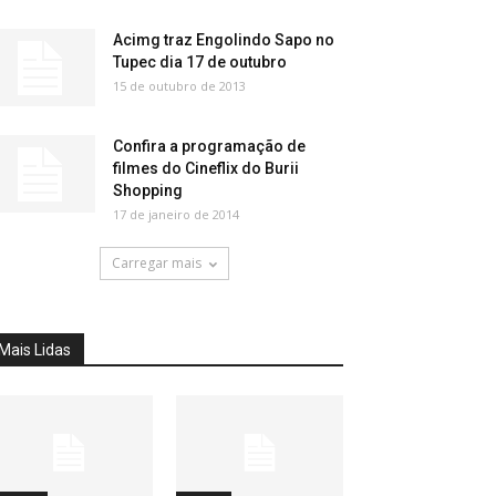
Acimg traz Engolindo Sapo no
Tupec dia 17 de outubro
15 de outubro de 2013
Confira a programação de
filmes do Cineflix do Burii
Shopping
17 de janeiro de 2014
Carregar mais
Mais Lidas