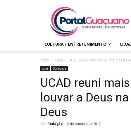
Portal
Guaçuano
CULTURA / ENTRETENIMENTO
CIDA
Início
capa
UCAD reuni mais de mil crianças para 
capa
Sociedade
UCAD reuni mais 
louvar a Deus na
Deus
Por
Redação
-
2 de outubro de 2017