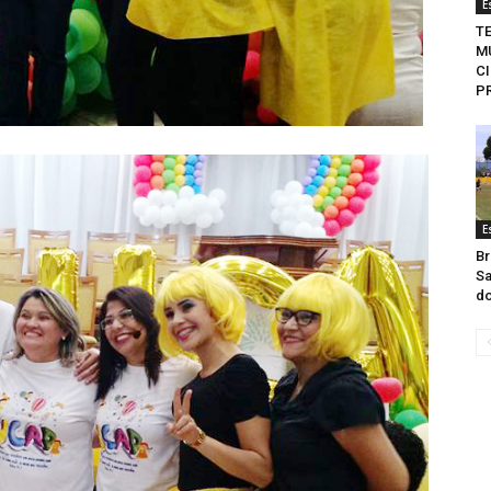
E
T
M
C
P
E
Br
Sa
do