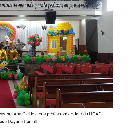
Pastora Ana Cleide e das professoras e lider da UCAD
ede Dayane Pontelli.