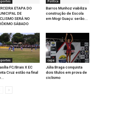
sportes
Política
ERCEIRA ETAPA DO
Barros Munhoz viabiliza
UNICIPAL DE
construção de Escola
ICLISMO SERÁ NO
em Mogi Guaçu: serão...
RÓXIMO SÁBADO
sportes
capa
asília FC/Brais X EC
Júlia Braga conquista
nta Cruz estão na final
dois títulos em prova de
...
ciclismo