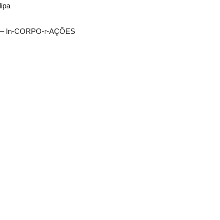
lipa
ça – In-CORPO-r-AÇÕES