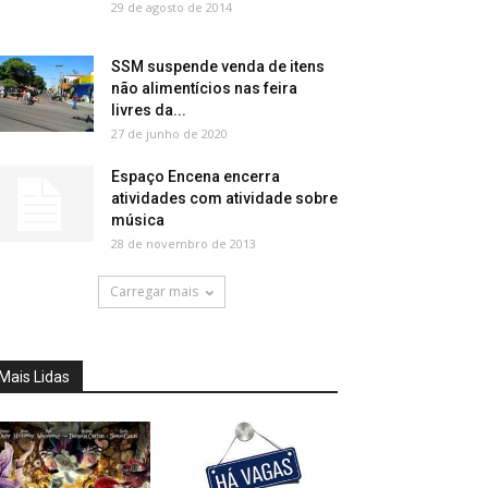
29 de agosto de 2014
SSM suspende venda de itens
não alimentícios nas feira
livres da...
27 de junho de 2020
Espaço Encena encerra
atividades com atividade sobre
música
28 de novembro de 2013
Carregar mais
Mais Lidas