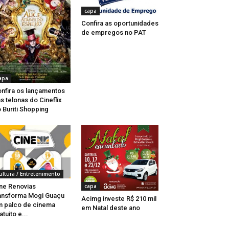
capa
Confira as oportunidades
de empregos no PAT
apa
nfira os lançamentos
s telonas do Cineflix
 Buriti Shopping
ultura / Entretenimento
capa
ne Renovias
ansforma Mogi Guaçu
Acimg investe R$ 210 mil
 palco de cinema
em Natal deste ano
atuito e...