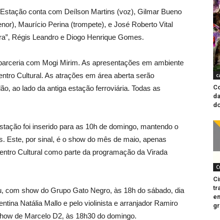
 Estação conta com Deílson Martins (voz), Gilmar Bueno
nor), Maurício Perina (trompete), e José Roberto Vital
era”, Régis Leandro e Diogo Henrique Gomes.
 parceria com Mogi Mirim. As apresentações em ambiente
ntro Cultural. As atrações em área aberta serão
c
Co
, ao lado da antiga estação ferroviária. Todas as
da
do
ação foi inserido para as 10h de domingo, mantendo o
s. Este, por sinal, é o show do mês de maio, apenas
entro Cultural como parte da programação da Virada
C
Ci
tr
çu, com show do Grupo Gato Negro, às 18h do sábado, dia
em
ntina Natália Mallo e pelo violinista e arranjador Ramiro
gr
 show de Marcelo D2, às 18h30 do domingo.