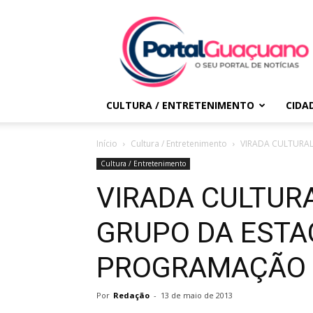
Portal
Guaçuano
CULTURA / ENTRETENIMENTO
CIDA
Início
Cultura / Entretenimento
VIRADA CULTURA
Cultura / Entretenimento
VIRADA CULTURA
GRUPO DA ESTA
PROGRAMAÇÃO
Por
Redação
-
13 de maio de 2013