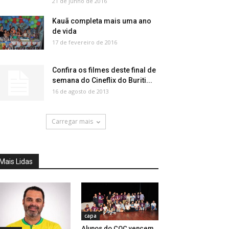
21 de junho de 2016
Kauã completa mais uma ano
de vida
17 de fevereiro de 2016
Confira os filmes deste final de
semana do Cineflix do Buriti...
16 de agosto de 2013
Carregar mais
Mais Lidas
capa
Alunos do COC vencem