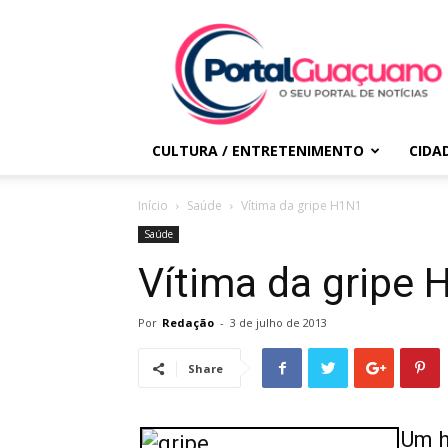
Portal
Guaçuano
CULTURA / ENTRETENIMENTO
CIDA
Início
Saúde
Vítima da gripe H1N1
Saúde
Vítima da gripe
Por
Redação
-
3 de julho de 2013
Share
Um h