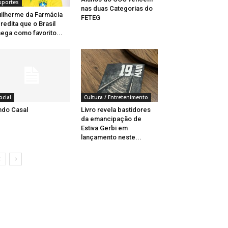
sportes
nas duas Categorias do
ilherme da Farmácia
FETEG
redita que o Brasil
ega como favorito...
ocial
Cultura / Entretenimento
ndo Casal
Livro revela bastidores
da emancipação de
Estiva Gerbi em
lançamento neste...