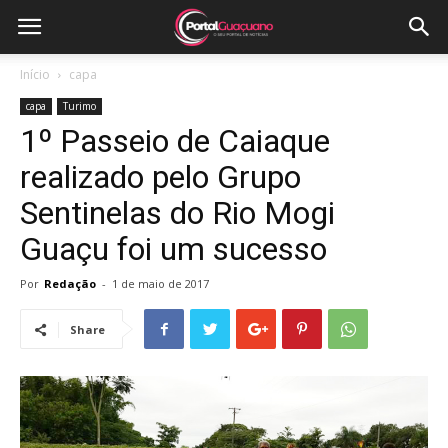
Início
capa
capa
Turimo
1º Passeio de Caiaque
realizado pelo Grupo
Sentinelas do Rio Mogi
Guaçu foi um sucesso
Por
Redação
-
1 de maio de 2017
Share